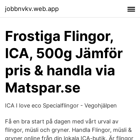
jobbnvkv.web.app
Frostiga Flingor,
ICA, 500g Jämför
pris & handla via
Matspar.se
ICA I love eco Specialflingor - Vegohjälpen
Få en bra start på dagen med vårt urval av
flingor, müsli och gryner. Handla Flingor, müsli &
gryner online från din lokala ICA-butik. Är flingor