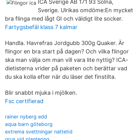
ICA Sverige AB 171 93 Solna,
Sverige. Ulrikas omdöme:En mycket
bra flinga med lågt GI och väldigt lite socker.
Fartygsbefäl klass 7 kalmar
Handla. Havrefras Jordgubb 300g Quaker. Är
flingor en bra start på dagen? Och vilka flingor
ska man välja om man vill vara lite nyttig? ICA-
dietisterna vrider på paketen och berättar vad
du ska kolla efter när du läser det finstilta.
Blir snabbt mjuka i mjölken.
Fsc certifierad
rainer nyberg edd
aqua barn göteborg
extrema svettningar nattetid
grus vid plantering