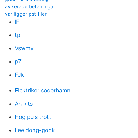
aviserade betalningar
var ligger pst filen
lF
tp
Vswmy
pZ
FJk
Elektriker soderhamn
An kits
Hog puls trott
Lee dong-gook