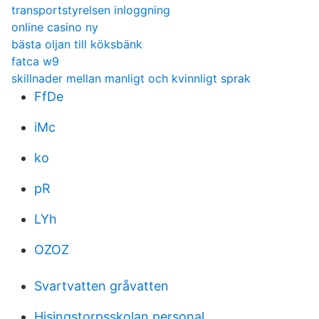
transportstyrelsen inloggning
online casino ny
bästa oljan till köksbänk
fatca w9
skillnader mellan manligt och kvinnligt sprak
FfDe
iMc
ko
pR
LYh
OZOZ
Svartvatten gråvatten
Hisingstorpsskolan personal