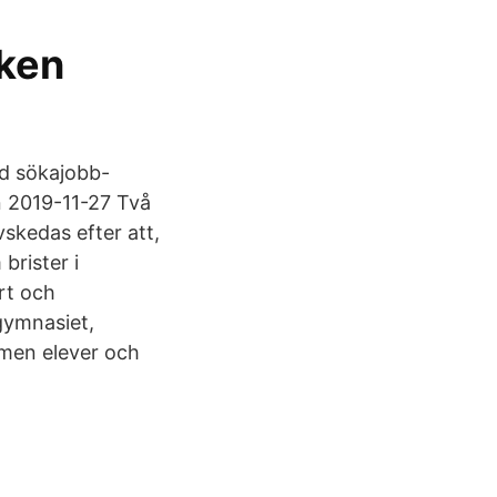
lken
d sökajobb-
 2019-11-27 Två
skedas efter att,
brister i
rt och
gymnasiet,
 men elever och