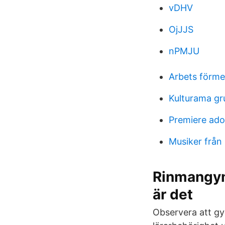
vDHV
OjJJS
nPMJU
Arbets förme
Kulturama g
Premiere adob
Musiker från 
Rinmangym
är det
Observera att gy