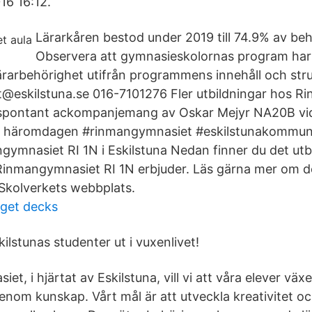
16 16:12.
Lärarkåren bestod under 2019 till 74.9% av beh
Observera att gymnasieskolornas program har 
lärarbehörighet utifrån programmens innehåll och str
@eskilstuna.se 016-7101276 Fler utbildningar hos 
t spontant ackompanjemang av Oskar Mejyr NA20B vi
n häromdagen #rinmangymnasiet #eskilstunakommu
gymnasiet RI 1N i Eskilstuna Nedan finner du det u
inmangymnasiet RI 1N erbjuder. Läs gärna mer om de
kolverkets webbplats.
dget decks
kilstunas studenter ut i vuxenlivet!
t, i hjärtat av Eskilstuna, vill vi att våra elever vä
nom kunskap. Vårt mål är att utveckla kreativitet o