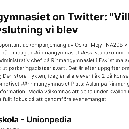
ymnasiet on Twitter: "Vi
vslutning vi blev
kt spontant ackompanjemang av Oskar Mejyr NA20B vi
n häromdagen #rinmangymnasiet #eskilstunakommun
administrativ chef på Rinmangymnasiet i Eskilstuna av
 ut parkeringsplatser svart. Det är efter uppgifter om 
Den stora flykten, idag är alla elever i åk 2 på konse
komotivet ##rinmangymnasiet Plats: Aulan på Rinman
information: Media välkomnas att delta under kvällen
 fullt fokus på att genomföra evenemanget.
kola - Unionpedia