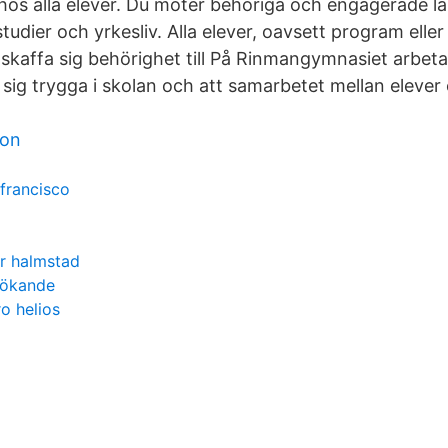
os alla elever. Du möter behöriga och engagerade lä
tudier och yrkesliv. Alla elever, oavsett program eller 
 skaffa sig behörighet till På Rinmangymnasiet arbetar 
sig trygga i skolan och att samarbetet mellan elever 
ion
francisco
r halmstad
sökande
ro helios