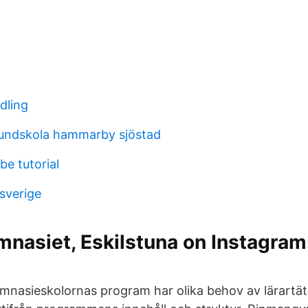
dling
rundskola hammarby sjöstad
e tutorial
sverige
nasiet, Eskilstuna on Instagram
mnasieskolornas program har olika behov av lärartä