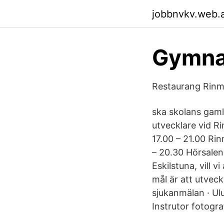
jobbnvkv.web.
Gymnas
Restaurang Rinm
ska skolans gaml
utvecklare vid R
17.00 – 21.00 Ri
– 20.30 Hörsalen
Eskilstuna, vill
mål är att utveck
sjukanmälan · U
Instrutor fotogra