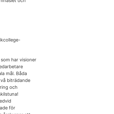
ymnasiet och
ikcollege-
r som har visioner
medarbetare
ala mål. Båda
två biträdande
ring och
kilstuna!
redvid
ade för