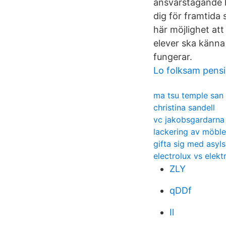
ansvarstagande h
dig för framtida s
här möjlighet att
elever ska känna 
fungerar.
Lo folksam pens
ma tsu temple san 
christina sandell
vc jakobsgardarna
lackering av möble
gifta sig med asyl
electrolux vs elekt
ZLY
qDDf
Il