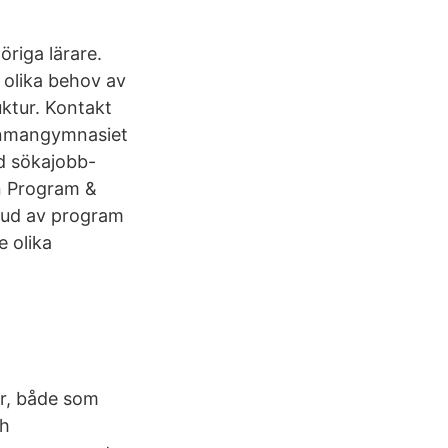
öriga lärare.
olika behov av
uktur. Kontakt
Rinmangymnasiet
d sökajobb-
n Program &
tbud av program
 olika
xer, både som
ch