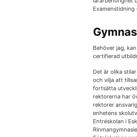
lärarbehörighet 
Examenstidning 
Gymnasi
Behöver jag, kan
certifierad utbi
Det är olika stil
och vilja att ti
fortsätta utveck
rektorerna har ö
rektorer ansvari
enhetens skolutve
Entréskolan i Esk
Rinmangymnasiet.