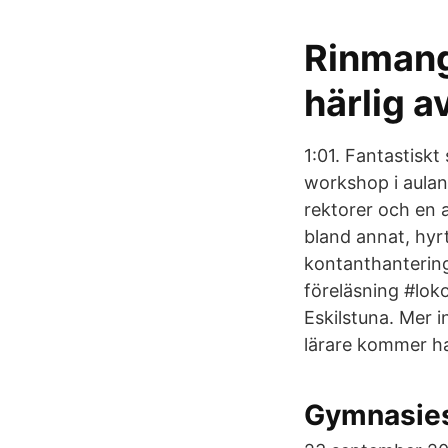
Rinmang
härlig a
1:01. Fantastis
workshop i aula
rektorer och en 
bland annat, hyrt
kontanthantering 
föreläsning #lo
Eskilstuna. Mer 
lärare kommer ha
Gymnasies