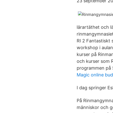
23 september 20
lärartäthet och 
rinmangymnasiet
RI 2 Fantastisk
workshop i aula
kurser på Rinman
och kurser som R
programmen på S
Magic online bu
I dag springer Es
På Rinmangymnasie
människor och ge