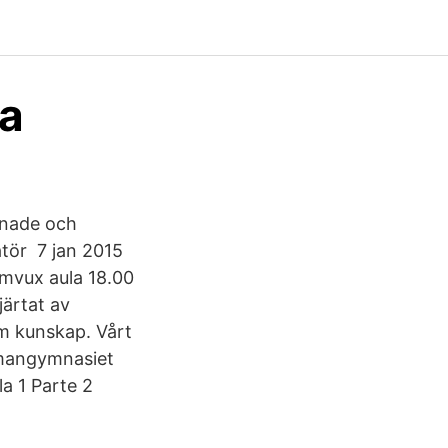
ia
snade och
tör 7 jan 2015
omvux aula 18.00
ärtat av
om kunskap. Vårt
inmangymnasiet
 1 Parte 2