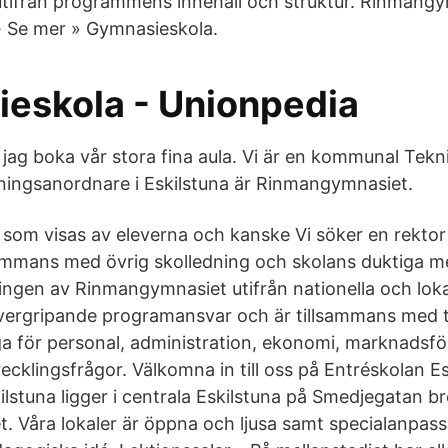
utifrån programmens innehåll och struktur. Rinmang
· Se mer » Gymnasieskola.
eskola - Unionpedia
 jag boka vår stora fina aula. Vi är en kommunal Tekn
ldningsanordnare i Eskilstuna är Rinmangymnasiet.
ar som visas av eleverna och kanske Vi söker en rekto
llsammans med övrig skolledning och skolans duktiga 
lingen av Rinmangymnasiet utifrån nationella och lok
vergripande programansvar och är tillsammans med 
ga för personal, administration, ekonomi, marknadsfö
cklingsfrågor. Välkomna in till oss på Entréskolan Es
ilstuna ligger i centrala Eskilstuna på Smedjegatan b
 Våra lokaler är öppna och ljusa samt specialanpass