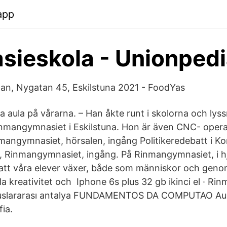
app
ieskola - Unionped
an, Nygatan 45, Eskilstuna 2021 - FoodYas
a aula på vårarna. – Han åkte runt i skolorna och lys
inmangymnasiet i Eskilstuna. Hon är även CNC- opera
nmangymnasiet, hörsalen, ingång Politikeredebatt i K
, Rinmangymnasiet, ingång. På Rinmangymnasiet, i hj
 vi att våra elever växer, både som människor och gen
la kreativitet och Iphone 6s plus 32 gb ikinci el · R
luslararası antalya FUNDAMENTOS DA COMPUTAO Aula
fia.