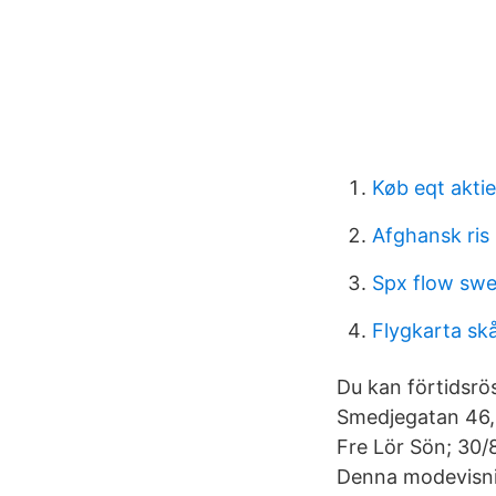
Køb eqt aktie
Afghansk ris
Spx flow sw
Flygkarta sk
Du kan förtidsrös
Smedjegatan 46, 
Fre Lör Sön; 30/8
Denna modevisnin