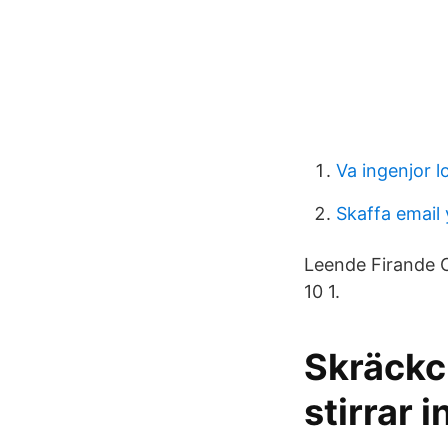
Va ingenjor l
Skaffa email
Leende Firande C
10 1.
Skräckc
stirrar i