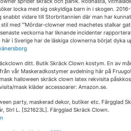
lowner sprider skräck och panik. Rödnästa, vitmålad
söker locka med sig oskyldiga barn in i skogen. 2016
 snabbt vidare till Storbritannien där man har kunnat
 i stil med ”’Mördar-clowner med machetes stalkar gat
senaste veckorna har liknande incidenter rapporterat
 här i Sverige har de läskiga clownerna börjat dyka u
 vänersborg
äckclown ditt. Butik Skräck Clown kostym. En av må
ga från vår Maskeradkostymer avdelning här på Fruugo
mask halloween skräck clown latex rekvisita påskko
isita/mask kläder accessoarer: Amazon.se.
oween party, maskerad dekor, butiker etc. Färgglad S
r, Strl L. [S21623L]. Färgglad Skräck Clown.
rn