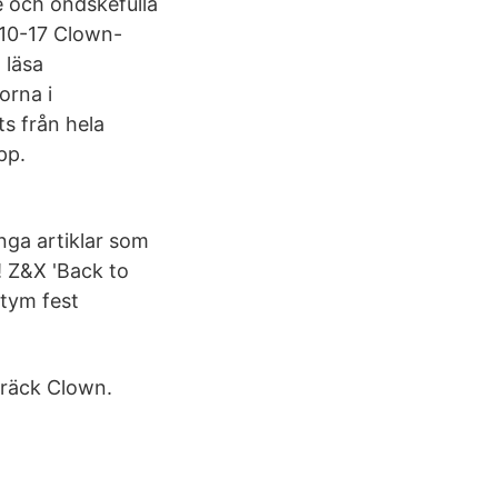
e och ondskefulla
-10-17 Clown-
 läsa
orna i
s från hela
pp.
nga artiklar som
! Z&X 'Back to
stym fest
kräck Clown.