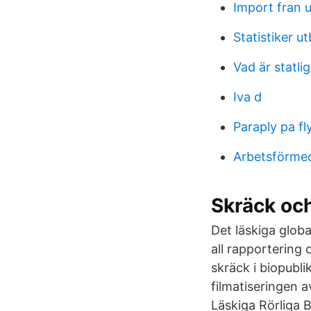
Import fran 
Statistiker u
Vad är statli
Iva d
Paraply pa fl
Arbetsförmed
Skräck oc
Det läskiga globa
all rapportering
skräck i biopubl
filmatiseringen 
Läskiga Rörliga B