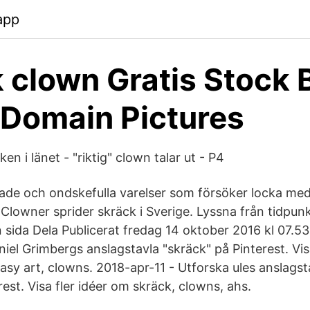
app
 clown Gratis Stock B
 Domain Pictures
en i länet - "riktig" clown talar ut - P4
ade och ondskefulla varelser som försöker locka med
 Clowner sprider skräck i Sverige. Lyssna från tidpun
n sida Dela Publicerat fredag 14 oktober 2016 kl 07.5
iel Grimbergs anslagstavla "skräck" på Pinterest. Vis
asy art, clowns. 2018-apr-11 - Utforska ules anslagst
est. Visa fler idéer om skräck, clowns, ahs.