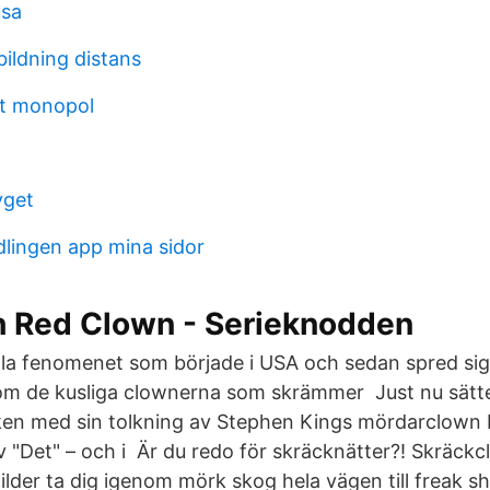
usa
tbildning distans
gt monopol
yget
lingen app mina sidor
h Red Clown - Serieknodden
la fenomenet som började i USA och sedan spred sig ti
 om de kusliga clownerna som skrämmer Just nu sätte
iken med sin tolkning av Stephen Kings mördarclown 
av "Det" – och i Är du redo för skräcknätter?! Skräck
ilder ta dig igenom mörk skog hela vägen till freak sh