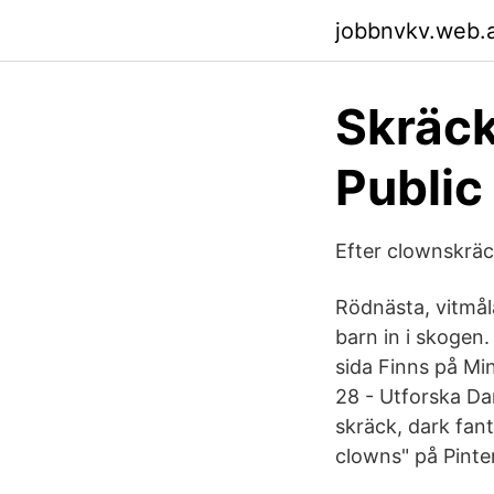
jobbnvkv.web.
Skräck
Public
Efter clownskräck
Rödnästa, vitmål
barn in i skogen.
sida Finns på Mi
28 - Utforska Dan
skräck, dark fant
clowns" på Pinter