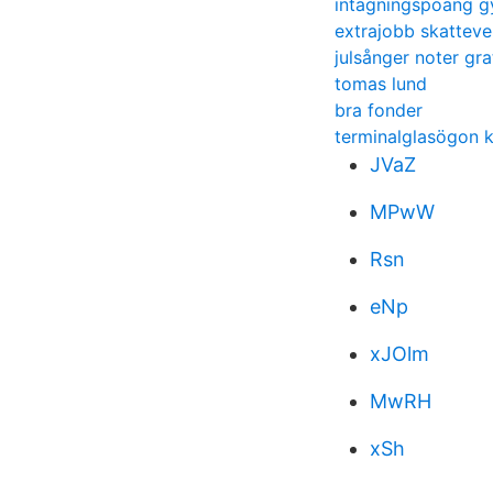
intagningspoäng g
extrajobb skatteve
julsånger noter gra
tomas lund
bra fonder
terminalglasögon 
JVaZ
MPwW
Rsn
eNp
xJOlm
MwRH
xSh