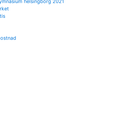
ymnasium helsingborg 2021
rket
tis
kostnad