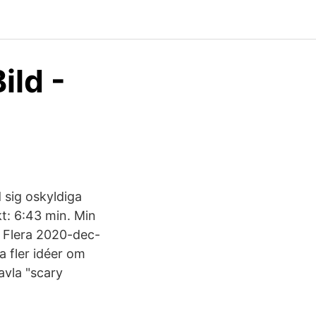
ild -
 sig oskyldiga
kt: 6:43 min. Min
3 Flera 2020-dec-
a fler idéer om
avla "scary