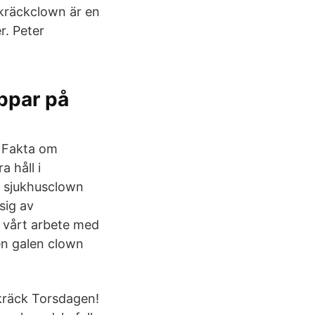
skräckclown är en
r. Peter
ppar på
. Fakta om
 håll i
m sjukhusclown
sig av
 vårt arbete med
en galen clown
 Skräck Torsdagen!