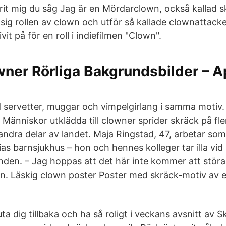
rit mig du såg Jag är en Mördarclown, också kallad 
sig rollen av clown och utför så kallade clownattacke
it på för en roll i indiefilmen "Clown".
ner Rörliga Bakgrundsbilder – A
servetter, muggar och vimpelgirlang i samma motiv
änniskor utklädda till clowner sprider skräck på flera
andra delar av landet. Maja Ringstad, 47, arbetar so
ias barnsjukhus – hon och hennes kolleger tar illa vid 
den. – Jag hoppas att det här inte kommer att störa
n. Läskig clown poster Poster med skräck-motiv av 
uta dig tillbaka och ha så roligt i veckans avsnitt av