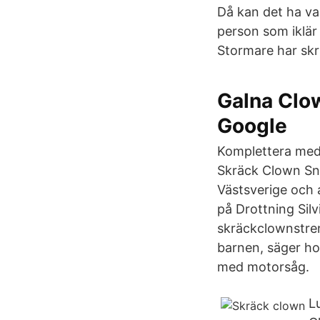
Då kan det ha va
person som iklär 
Stormare har skriv
Galna Clow
Google
Komplettera med 
Skräck Clown Sn M
Västsverige och 
på Drottning Silv
skräckclownstren
barnen, säger ho
med motorsåg.
L