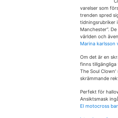
C
varelser som för
trenden spred sig
tidningsrubriker
Manchester”. De 
världen och även
Marina karlsson
Om det är en skr
finns tillgängli
The Soul Clown' 
skrämmande rekv
Perfekt för hall
Ansiktsmask ingå
El motocross ba